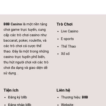
Trò Chơi
B8B Casino
là một nền tảng
chơi game trực tuyến, cung
Live Casino
cấp các trò chơi casino như
E-sports
baccarat, poker, roulette, và
các trò chơi cá cược thể
Thể Thao
thao. Đây là một trong những
Xổ số
casino trực tuyến phổ biến,
thu hút người chơi với các trò
chơi đa dạng và giao diện dễ
sử dụng. .
Tiện ích
Liên hệ
Đăng ký b8b
Thương hiệu:
B8B
Đăng nhập b8b
Website: