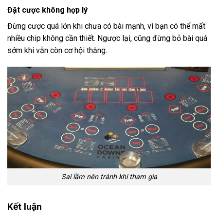
Đặt cược không hợp lý
Đừng cược quá lớn khi chưa có bài mạnh, vì bạn có thể mất
nhiều chip không cần thiết. Ngược lại, cũng đừng bỏ bài quá
sớm khi vẫn còn cơ hội thắng.
Sai lầm nên tránh khi tham gia
Kết luận