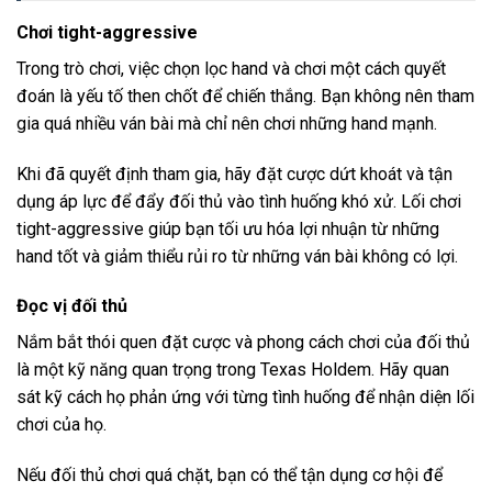
Chơi tight-aggressive
Trong trò chơi, việc chọn lọc hand và chơi một cách quyết
đoán là yếu tố then chốt để chiến thắng. Bạn không nên tham
gia quá nhiều ván bài mà chỉ nên chơi những hand mạnh.
Khi đã quyết định tham gia, hãy đặt cược dứt khoát và tận
dụng áp lực để đẩy đối thủ vào tình huống khó xử. Lối chơi
tight-aggressive giúp bạn tối ưu hóa lợi nhuận từ những
hand tốt và giảm thiểu rủi ro từ những ván bài không có lợi.
Đọc vị đối thủ
Nắm bắt thói quen đặt cược và phong cách chơi của đối thủ
là một kỹ năng quan trọng trong Texas Holdem. Hãy quan
sát kỹ cách họ phản ứng với từng tình huống để nhận diện lối
chơi của họ.
Nếu đối thủ chơi quá chặt, bạn có thể tận dụng cơ hội để