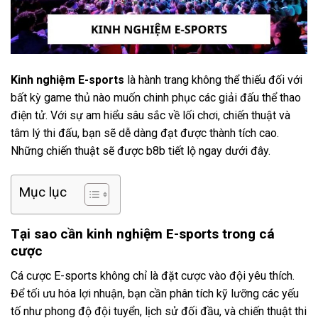
Kinh nghiệm E-sports
là hành trang không thể thiếu đối với
bất kỳ game thủ nào muốn chinh phục các giải đấu thể thao
điện tử. Với sự am hiểu sâu sắc về lối chơi, chiến thuật và
tâm lý thi đấu, bạn sẽ dễ dàng đạt được thành tích cao.
Những chiến thuật sẽ được b8b tiết lộ ngay dưới đây.
Mục lục
Tại sao cần kinh nghiệm E-sports trong cá
cược
Cá cược E-sports không chỉ là đặt cược vào đội yêu thích.
Để tối ưu hóa lợi nhuận, bạn cần phân tích kỹ lưỡng các yếu
tố như phong độ đội tuyển, lịch sử đối đầu, và chiến thuật thi