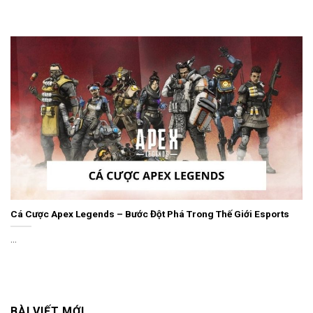
Cá Cược Apex Legends – Bước Đột Phá Trong Thế Giới Esports
...
BÀI VIẾT MỚI