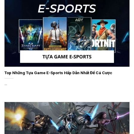
Top Những Tựa Game E-Sports Hấp Dẫn Nhất Để Cá Cược
...