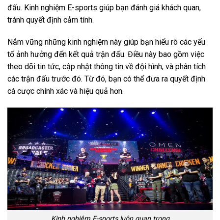
đấu. Kinh nghiệm E-sports giúp bạn đánh giá khách quan,
tránh quyết định cảm tính.
Nắm vững những kinh nghiệm này giúp bạn hiểu rõ các yếu
tố ảnh hưởng đến kết quả trận đấu. Điều này bao gồm việc
theo dõi tin tức, cập nhật thông tin về đội hình, và phân tích
các trận đấu trước đó. Từ đó, bạn có thể đưa ra quyết định
cá cược chính xác và hiệu quả hơn.
Kinh nghiệm E-sports luôn quan trọng