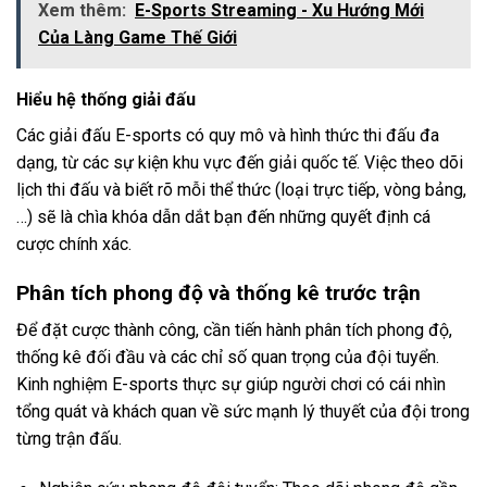
Xem thêm:
E-Sports Streaming - Xu Hướng Mới
Của Làng Game Thế Giới
Hiểu hệ thống giải đấu
Các giải đấu E-sports có quy mô và hình thức thi đấu đa
dạng, từ các sự kiện khu vực đến giải quốc tế. Việc theo dõi
lịch thi đấu và biết rõ mỗi thể thức (loại trực tiếp, vòng bảng,
…) sẽ là chìa khóa dẫn dắt bạn đến những quyết định cá
cược chính xác.
Phân tích phong độ và thống kê trước trận
Để đặt cược thành công, cần tiến hành phân tích phong độ,
thống kê đối đầu và các chỉ số quan trọng của đội tuyển.
Kinh nghiệm E-sports thực sự giúp người chơi có cái nhìn
tổng quát và khách quan về sức mạnh lý thuyết của đội trong
từng trận đấu.