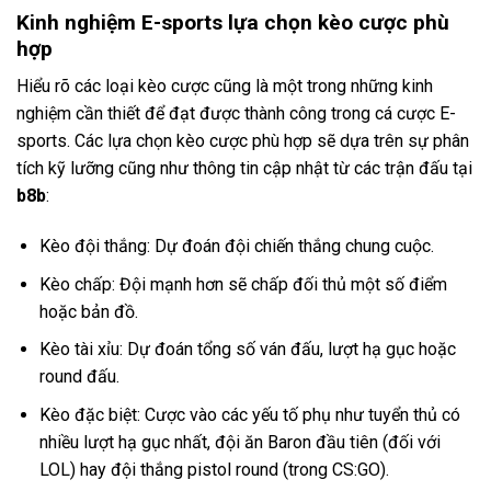
Kinh nghiệm E-sports lựa chọn kèo cược phù
hợp
Hiểu rõ các loại kèo cược cũng là một trong những kinh
nghiệm cần thiết để đạt được thành công trong cá cược E-
sports. Các lựa chọn kèo cược phù hợp sẽ dựa trên sự phân
tích kỹ lưỡng cũng như thông tin cập nhật từ các trận đấu tại
b8b
:
Kèo đội thắng: Dự đoán đội chiến thắng chung cuộc.
Kèo chấp: Đội mạnh hơn sẽ chấp đối thủ một số điểm
hoặc bản đồ.
Kèo tài xỉu: Dự đoán tổng số ván đấu, lượt hạ gục hoặc
round đấu.
Kèo đặc biệt: Cược vào các yếu tố phụ như tuyển thủ có
nhiều lượt hạ gục nhất, đội ăn Baron đầu tiên (đối với
LOL) hay đội thắng pistol round (trong CS:GO).