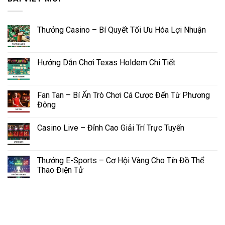
Thưởng Casino – Bí Quyết Tối Ưu Hóa Lợi Nhuận
Hướng Dẫn Chơi Texas Holdem Chi Tiết
Fan Tan – Bí Ẩn Trò Chơi Cá Cược Đến Từ Phương
Đông
Casino Live – Đỉnh Cao Giải Trí Trực Tuyến
Thưởng E-Sports – Cơ Hội Vàng Cho Tín Đồ Thể
Thao Điện Tử