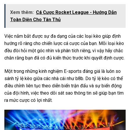
Xem thêm:
Cá Cược Rocket League - Hướng Dẫn
Toàn Diện Cho Tân Thủ
Việc nắm bắt được sự đa dạng của các loại kèo giúp định
hướng rõ ràng cho chiến lược cá cược của bạn. Mỗi loại kèo
đều đòi hỏi một góc nhìn và phân tích riêng, vì vậy hãy chắc
chắn rằng bạn đã có đủ kiến thức trước khi quyết định cược.
Một trong những kinh nghiệm E-sports đáng giá là luôn so
sánh tỷ lệ kèo giữa các nhà cái như b8b. Do tỷ lệ kèo có thể
điều chỉnh liên tục theo diễn biến trận đấu và sự biến động
của đội hình, việc theo dõi sát sao thông tin sẽ giúp bạn tìm
ra mức cược có lợi nhất.